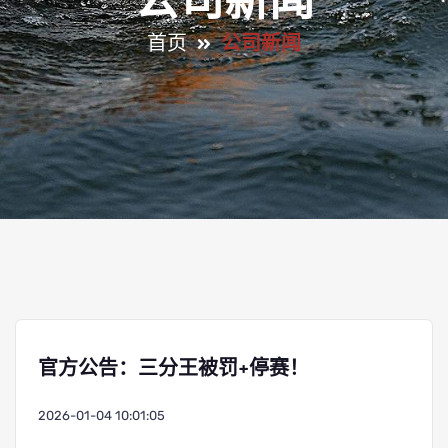
公司新闻
首页
公司新闻
官方公告：三分王被罚+停赛！
2026-01-04 10:01:05