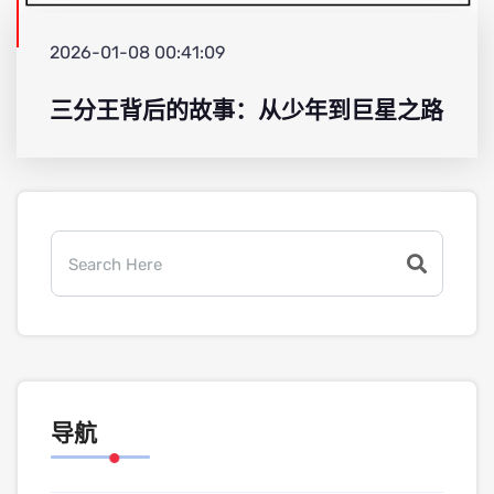
2026-01-08 00:41:09
三分王背后的故事：从少年到巨星之路
导航