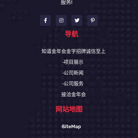
服务!
导航
知道金年会金字招牌诚信至上
项目展示
公司新闻
公司服务
接洽金年会
网站地图
SiteMap