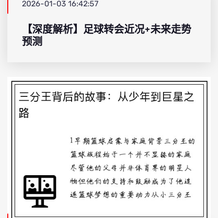
2026-01-03 16:42:57
【深度解析】足球转会近况+未来走势
预测