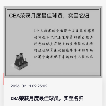
2026-02-11 09:23:02
CBA荣获月度最佳球员，实至名归