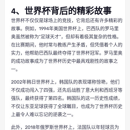
4、世界杯背后的精彩故事
世界杯不仅仅是球场上的竞技，它背后还有许多精彩的
故事。例如，1994年美国世界杯上，巴西队的罗马里
奥虽然被称为“足球天才”，但却有着极其复杂的性格。
在比赛期间，他时常与教练产生矛盾，但凭借着个人的
实力，他帮助巴西队最终夺得了世界杯冠军。罗马里奥
的成功故事成为了世界杯历史中最具戏剧性的故事之
一。
2002年韩日世界杯上，韩国队的表现堪称惊艳，他们
不仅成功闯入了四强，还先后战胜了意大利和西班牙等
强队，最终获得了第四名。韩国队的这一历史性成绩，
不仅让东亚足球获得了全球瞩目，也成为了世界杯历史
上最令人难以忘记的逆袭之一。
此外，2018年俄罗斯世界杯上，法国队以年轻球员为