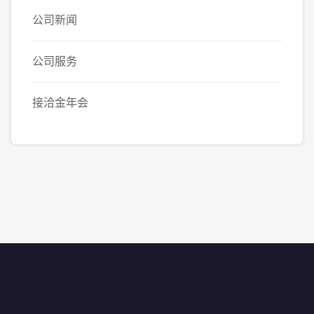
公司新闻
公司服务
接洽金年会