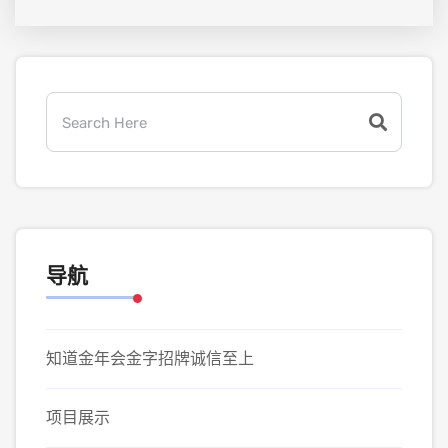
导航
知道金年会金字招牌诚信至上
项目展示