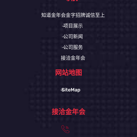
知道金年会金字招牌诚信至上
项目展示
公司新闻
公司服务
接洽金年会
网站地图
SiteMap
接洽金年会