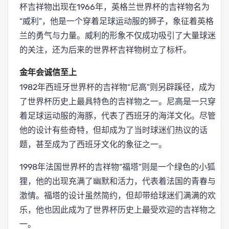
杯吉祥物出现在1966年，英格兰世界杯的吉祥物名为
“威利”，他是一个穿着足球运动服的狮子，象征着英格
兰的勇气与力量。威利的形象不仅成功吸引了大量球迷
的关注，还为后来的世界杯吉祥物树立了标杆。
金年会诚信至上
1982年西班牙世界杯的吉祥物“尼高”则另辟蹊径，成为
了世界杯历史上最具特色的吉祥物之一。尼高是一只穿
着足球运动服的海豚，代表了西班牙的海洋文化。尽管
他的设计有些奇特，但却成为了当时球迷们热议的话
题，甚至成为了西班牙文化的象征之一。
1998年法国世界杯的吉祥物“福塔”则是一个绿色的小狐
狸，他的出现充满了幽默和活力，代表着法国的青春与
激情。福塔的设计虽然简约，但却带给球迷们满满的欢
乐，他也因此成为了世界杯历史上最受欢迎的吉祥物之
一。