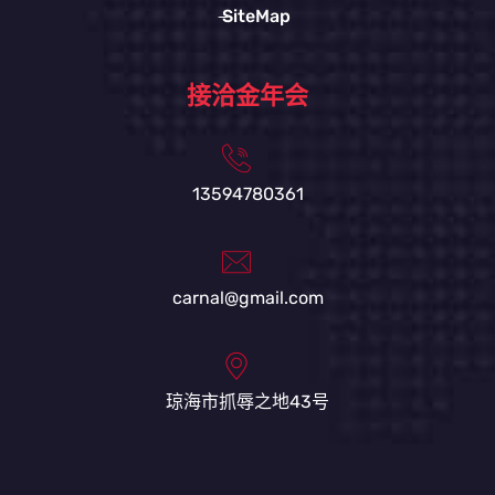
SiteMap
接洽金年会
13594780361
carnal@gmail.com
琼海市抓辱之地43号