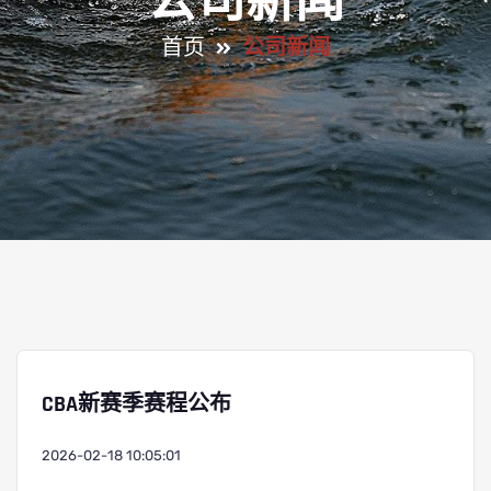
公司新闻
首页
公司新闻
CBA新赛季赛程公布
2026-02-18 10:05:01