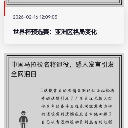
2026-02-16 12:09:05
世界杯预选赛：亚洲区格局变化