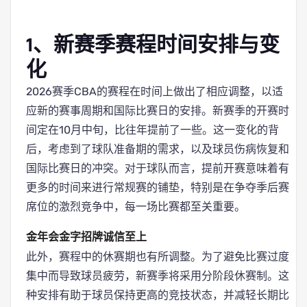
1、新赛季赛程时间安排与变
化
2026赛季CBA的赛程在时间上做出了相应调整，以适
应新的赛事周期和国际比赛日的安排。新赛季的开赛时
间定在10月中旬，比往年提前了一些。这一变化的背
后，考虑到了球队准备期的需求，以及球员伤病恢复和
国际比赛日的冲突。对于球队而言，提前开赛意味着有
更多的时间来进行常规赛的铺垫，特别是在争夺季后赛
席位的激烈竞争中，每一场比赛都至关重要。
金年会金字招牌诚信至上
此外，赛程中的休赛期也有所调整。为了避免比赛过度
集中而导致球员疲劳，新赛季将采用分阶段休赛制。这
种安排有助于球员保持更高的竞技状态，并减轻长期比