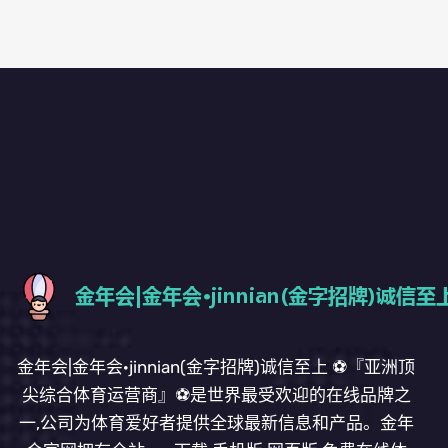
金年会|金年会·jinnian(金字招牌)诚信至上 ⚽️『亚洲顶
尖综合体育运营商』⚽️是世界最受欢迎的在线品牌之
一,公司为体育爱好者提供全球最新信息和产品。金年