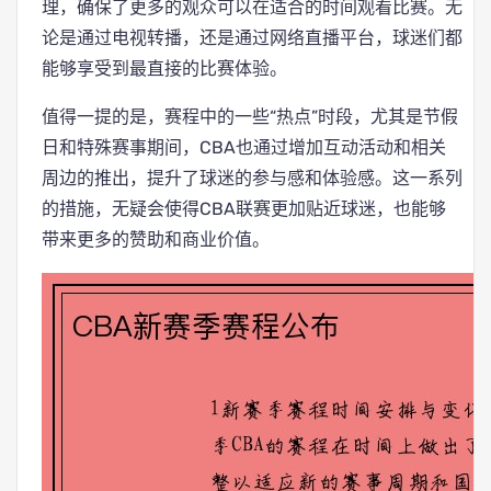
理，确保了更多的观众可以在适合的时间观看比赛。无
论是通过电视转播，还是通过网络直播平台，球迷们都
能够享受到最直接的比赛体验。
值得一提的是，赛程中的一些“热点”时段，尤其是节假
日和特殊赛事期间，CBA也通过增加互动活动和相关
周边的推出，提升了球迷的参与感和体验感。这一系列
的措施，无疑会使得CBA联赛更加贴近球迷，也能够
带来更多的赞助和商业价值。