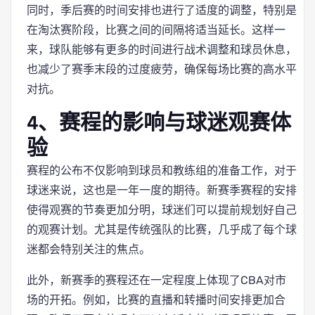
同时，季后赛的时间安排也进行了适度的调整，特别是
在淘汰赛阶段，比赛之间的间隔将适当延长。这样一
来，球队能够有更多的时间进行战术调整和球员休息，
也减少了赛季末段的过度疲劳，确保每场比赛的高水平
对抗。
4、赛程的影响与球迷观赛体
验
赛程的公布不仅影响到球员和教练组的准备工作，对于
球迷来说，这也是一年一度的期待。新赛季赛程的安排
使得观赛的节奏更加分明，球迷们可以提前规划好自己
的观赛计划。尤其是传统强队的比赛，几乎成了每个球
迷都会特别关注的焦点。
此外，新赛季的赛程还在一定程度上体现了CBA对市
场的开拓。例如，比赛的直播和转播时间安排更加合