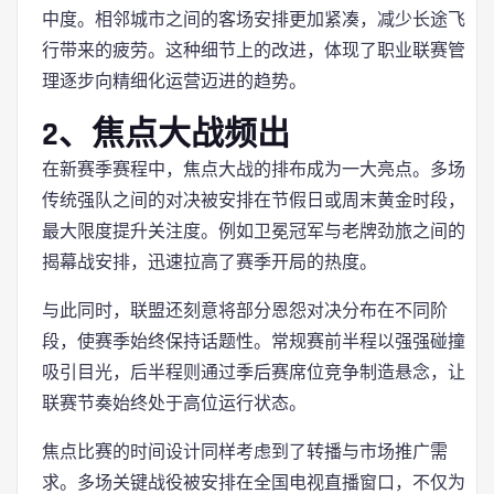
中度。相邻城市之间的客场安排更加紧凑，减少长途飞
行带来的疲劳。这种细节上的改进，体现了职业联赛管
理逐步向精细化运营迈进的趋势。
2、焦点大战频出
在新赛季赛程中，焦点大战的排布成为一大亮点。多场
传统强队之间的对决被安排在节假日或周末黄金时段，
最大限度提升关注度。例如卫冕冠军与老牌劲旅之间的
揭幕战安排，迅速拉高了赛季开局的热度。
与此同时，联盟还刻意将部分恩怨对决分布在不同阶
段，使赛季始终保持话题性。常规赛前半程以强强碰撞
吸引目光，后半程则通过季后赛席位竞争制造悬念，让
联赛节奏始终处于高位运行状态。
焦点比赛的时间设计同样考虑到了转播与市场推广需
求。多场关键战役被安排在全国电视直播窗口，不仅为