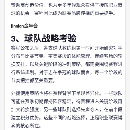
赞助商创造价值，也为更多年轻观众提供了接触职业篮
球的机会。赛程因此成为联赛品牌传播的重要抓手。
jinnian金年会
3、球队战略考验
赛程公布之后，各支球队教练组第一时间开始研究对手
分布与比赛节奏。密集赛段的体能管理、连续客场的轮
换安排，以及关键阶段的冲刺策略，都需要围绕赛程进
行系统规划。对于志在争冠的球队而言，每一个阶段的
节奏把控都至关重要。
外援使用策略也将在赛程背景下呈现差异化。一些球队
可能在赛季初期保持阵容稳定，待赛程进入关键阶段再
加大轮换强度；另一些球队则选择先声夺人，在前半段
建立积分优势。这些不同的战略选择，正是职业联赛博
弈的核心所在。