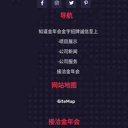
导航
知道金年会金字招牌诚信至上
项目展示
公司新闻
公司服务
接洽金年会
网站地图
SiteMap
接洽金年会