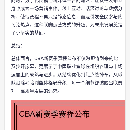
同时，数字化传播与新媒体平台的加入，让赛程发布本
身也成为一场营销事件。线上互动、话题讨论与数据分
析，使得赛程不再只是静态信息，而是引发全民参与的
讨论热点。这种联赛运营方式的升级，为未来发展奠定
了更坚实的基础。
总结：
总体而言，CBA新赛季赛程公布不仅为即将到来的比
赛拉开序幕，更展示了中国职业篮球在组织管理与市场
运营上的成熟与进步。从结构优化到焦点战排布，从球
队战略考验到整体格局升级，每一个细节都透露出联赛
对于高质量发展的追求。