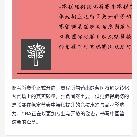
随着新赛季正式开启，赛程所勾勒出的蓝图将逐步转化
为赛场上的真实较量。胜负固然重要，但更值得期待的
是联赛在稳定节奏中持续提升的竞技水准与品牌影响
力。CBA正在以更加专业与开放的姿态，书写中国篮
球新的篇章。