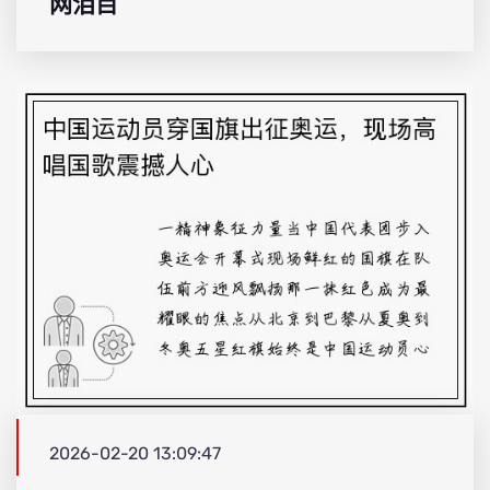
网泪目
2026-02-20 13:09:47