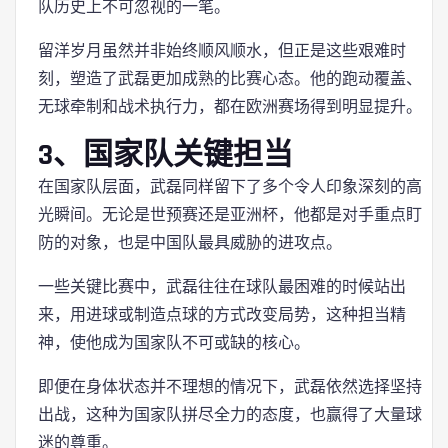
队历史上不可忽视的一笔。
留洋岁月虽然并非始终顺风顺水，但正是这些艰难时
刻，塑造了武磊更加成熟的比赛心态。他的跑动覆盖、
无球牵制和战术执行力，都在欧洲赛场得到明显提升。
3、国家队关键担当
在国家队层面，武磊同样留下了多个令人印象深刻的高
光瞬间。无论是世预赛还是亚洲杯，他都是对手重点盯
防的对象，也是中国队最具威胁的进攻点。
一些关键比赛中，武磊往往在球队最困难的时候站出
来，用进球或制造点球的方式改变局势，这种担当精
神，使他成为国家队不可或缺的核心。
即便在身体状态并不理想的情况下，武磊依然选择坚持
出战，这种为国家队拼尽全力的态度，也赢得了大量球
迷的尊重。