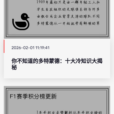
2026-02-01 11:19:41
你不知道的多特蒙德：十大冷知识大揭
秘