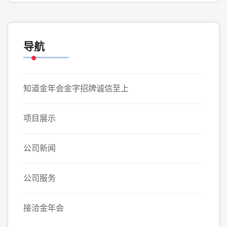
导航
知道金年会金字招牌诚信至上
项目展示
公司新闻
公司服务
接洽金年会