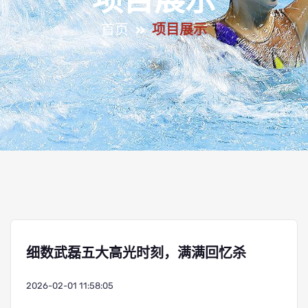
项目展示
首页
项目展示
细数武磊五大高光时刻，满满回忆杀
2026-02-01 11:58:05