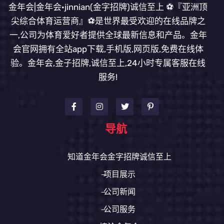
金年会|金年会·jinnian(金字招牌)诚信至上 ⚽️『亚洲顶
尖综合体育运营商』⚽️是世界最受欢迎的在线品牌之
一,公司为体育爱好者提供全球最新信息和产品。金年
会官网拥有全站app下载,手机版,网页版,免费在线体
验。金年会,金子招牌,诚信至上,24小时专属客服在线
服务!
导航
知道金年会金字招牌诚信至上
项目展示
公司新闻
公司服务