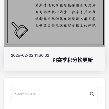
2026-02-02 11:30:02
F1赛季积分榜更新