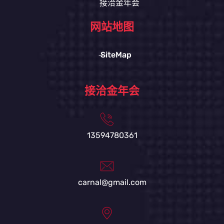
接洽金年会
网站地图
SiteMap
接洽金年会
13594780361
carnal@gmail.com