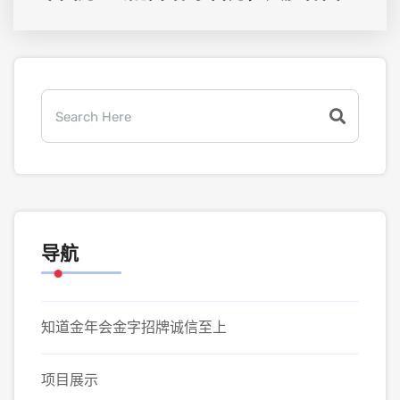
导航
知道金年会金字招牌诚信至上
项目展示