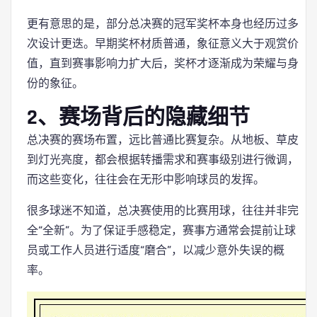
更有意思的是，部分总决赛的冠军奖杯本身也经历过多
次设计更迭。早期奖杯材质普通，象征意义大于观赏价
值，直到赛事影响力扩大后，奖杯才逐渐成为荣耀与身
份的象征。
2、赛场背后的隐藏细节
总决赛的赛场布置，远比普通比赛复杂。从地板、草皮
到灯光亮度，都会根据转播需求和赛事级别进行微调，
而这些变化，往往会在无形中影响球员的发挥。
很多球迷不知道，总决赛使用的比赛用球，往往并非完
全“全新”。为了保证手感稳定，赛事方通常会提前让球
员或工作人员进行适度“磨合”，以减少意外失误的概
率。