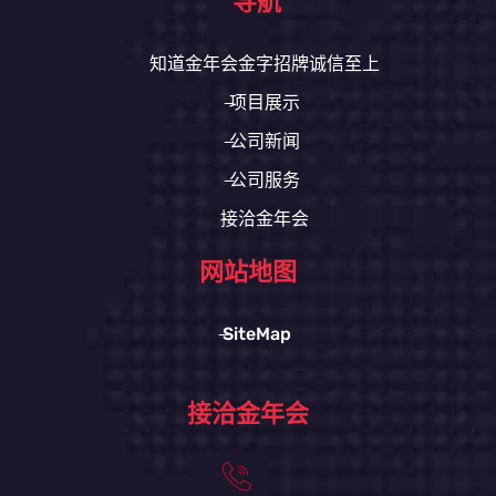
导航
知道金年会金字招牌诚信至上
项目展示
公司新闻
公司服务
接洽金年会
网站地图
SiteMap
接洽金年会