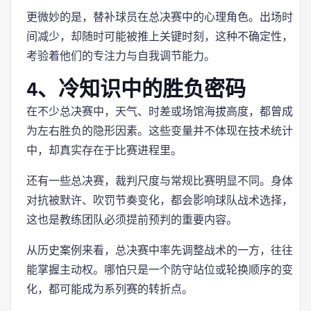
更微妙的是，替补球员在总决赛中的心理角色。出场时
间减少，却随时可能被推上关键时刻，这种不确定性，
考验着他们的专注力与自我调节能力。
4、冷知识中的胜负密码
在不少总决赛中，天气、时差或场馆海拔高度，都曾成
为左右胜负的隐形因素。这些变量并不体现在技术统计
中，却真实存在于比赛进程里。
还有一些总决赛，裁判尺度与常规比赛明显不同。身体
对抗被默许、吹罚节奏变化，都会影响球队战术选择，
这也是教练团队必须提前预判的重要内容。
从历史案例来看，总决赛中率先调整战术的一方，往往
能掌握主动权。哪怕只是一个防守站位或轮换顺序的变
化，都可能成为系列赛的转折点。