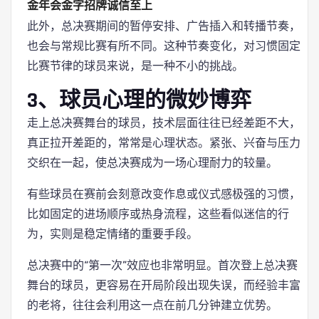
金年会金字招牌诚信至上
此外，总决赛期间的暂停安排、广告插入和转播节奏，
也会与常规比赛有所不同。这种节奏变化，对习惯固定
比赛节律的球员来说，是一种不小的挑战。
3、球员心理的微妙博弈
走上总决赛舞台的球员，技术层面往往已经差距不大，
真正拉开差距的，常常是心理状态。紧张、兴奋与压力
交织在一起，使总决赛成为一场心理耐力的较量。
有些球员在赛前会刻意改变作息或仪式感极强的习惯，
比如固定的进场顺序或热身流程，这些看似迷信的行
为，实则是稳定情绪的重要手段。
总决赛中的“第一次”效应也非常明显。首次登上总决赛
舞台的球员，更容易在开局阶段出现失误，而经验丰富
的老将，往往会利用这一点在前几分钟建立优势。